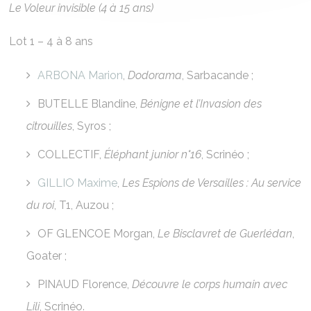
Le Voleur invisible (4 à 15 ans)
Lot 1 – 4 à 8 ans
ARBONA Marion
,
Dodorama
, Sarbacande ;
BUTELLE Blandine,
Bénigne et l’Invasion des
citrouilles
, Syros ;
COLLECTIF,
Éléphant junior n°16
, Scrinéo ;
GILLIO Maxime
,
Les Espions de Versailles : Au service
du roi
, T1, Auzou ;
OF GLENCOE Morgan,
Le Bisclavret de Guerlédan
,
Goater ;
PINAUD Florence,
Découvre le corps humain avec
Lili
, Scrinéo.