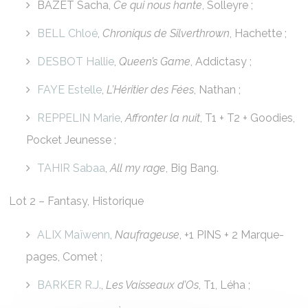
BAZET Sacha,
Ce qui nous hante
, Solleyre ;
BELL Chloé
,
Chroniqus de Silverthrown
, Hachette ;
DESBOT Hallie
,
Queen’s Game
, Addictasy ;
FAYE Estelle
,
L’Héritier des Fées
, Nathan ;
REPPELIN Marie
,
Affronter la nuit
, T1 + T2 + Goodies,
Pocket Jeunesse ;
TAHIR Sabaa
,
All my rage
, Big Bang.
Lot 2 – Fantasy, Historique
ALIX Maïwenn
,
Naufrageuse
, +1 PINS + 2 Marque-
pages, Comet ;
BARKER R.J.
,
Les Vaisseaux d’Os
, T1, Léha ;