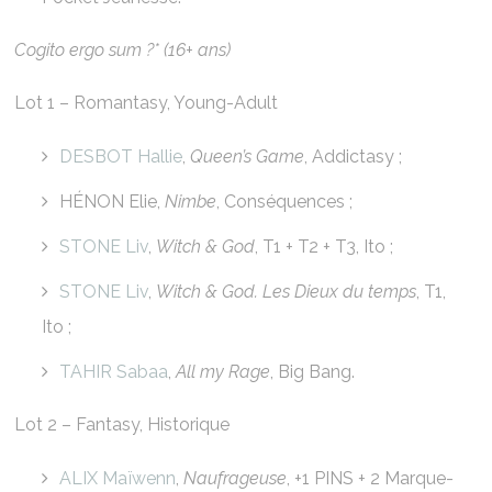
Cogito ergo sum ?* (16+ ans)
Lot 1 – Romantasy, Young-Adult
DESBOT Hallie
,
Queen’s Game
, Addictasy ;
HÉNON Elie,
Nimbe
, Conséquences ;
STONE Liv
,
Witch & God
, T1 + T2 + T3, Ito ;
STONE Liv
,
Witch & God. Les Dieux du temps
, T1,
Ito ;
TAHIR Sabaa
,
All my Rage
, Big Bang.
Lot 2 – Fantasy, Historique
ALIX Maïwenn
,
Naufrageuse
, +1 PINS + 2 Marque-