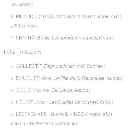
Jeunesse ;
PINAUD Florence,
Découvre le corps humain avec
Lili
, Scrinéo ;
SHANTA Élodie,
Les Tomates volantes
, Goater.
Lot 2 – 9 à 12 ans
COLLECTIF,
Éléphant junior n°16
, Scrinéo ;
DOUBLIER Alice
,
La Fille de la Faucheuse
, Auzou ;
GILLIO Maxime
,
Cellule 24
, Auzou ;
HÉLIOT Johan
,
Les Oubliés de Valyvert
, Critic ;
LESPAGNARD Hélène
& KINGS Vincent,
Mon
copain Frankenstein
, Sarbacane ;