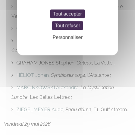
BOUIX Christopher
,
Le Mensonge suffit
, Au Diable
Tout accepter
Vauvert ;
Tout refuser
CAUSSARIEU Morgane
,
Visqueuse
, Pocket ;
Personnaliser
DÉBATS Jeanne-A
.,
La Vieille Anglaise et le
Continent
, ActuSF ;
GRAHAM JONES Stephen,
Galeux
, La Volte ;
HÉLIOT Johan
,
Symbioses 2094
, L’Atalante ;
MARCINKOWSKI Alexandre
,
La Mystification
Lunaire
, Les Belles Lettres ;
ZIEGELMEYER Aude
,
Peau d’âme
, T1, Gulf stream.
Vendredi 29 mai 2026