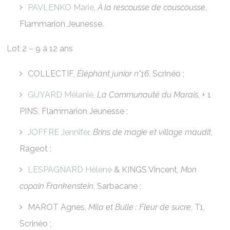
PAVLENKO Marie
,
À la rescousse de couscousse
,
Flammarion Jeunesse.
Lot 2 – 9 à 12 ans
COLLECTIF,
Éléphant junior n°16
, Scrinéo ;
GUYARD Mélanie
,
La Communauté du Marais
, + 1
PINS, Flammarion Jeunesse ;
JOFFRE Jennifer
,
Brins de magie et village maudit
,
Rageot ;
LESPAGNARD Hélène
& KINGS Vincent,
Mon
copain Frankenstein
, Sarbacane ;
MAROT Agnès,
Mila et Bulle : Fleur de sucre
, T1,
Scrinéo ;