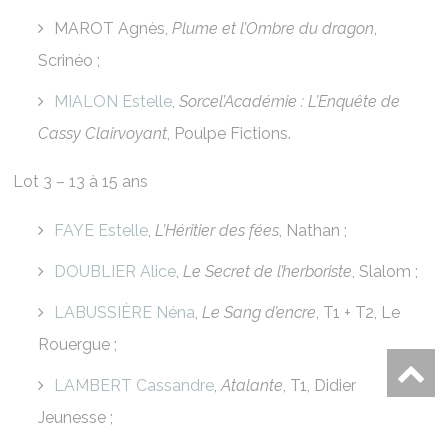
MAROT Agnès,
Plume et l’Ombre du dragon
,
Scrinéo ;
MIALON Estelle
,
Sorcel’Académie : L’Enquête de
Cassy Clairvoyant
, Poulpe Fictions.
Lot 3 – 13 à 15 ans
FAYE Estelle
,
L’Héritier des fées
, Nathan ;
DOUBLIER Alice
,
Le Secret de l’herboriste
, Slalom ;
LABUSSIÈRE Néna
,
Le Sang d’encre
, T1 + T2, Le
Rouergue ;
LAMBERT Cassandre
,
Atalante
, T1, Didier
Jeunesse ;