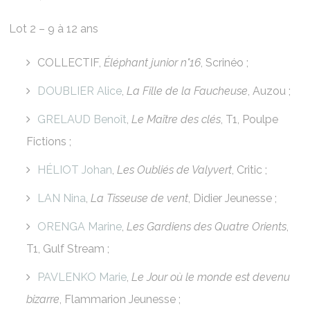
Lot 2 – 9 à 12 ans
COLLECTIF,
Éléphant junior n°16
, Scrinéo ;
DOUBLIER Alice
,
La Fille de la Faucheuse
, Auzou ;
GRELAUD Benoît
,
Le Maître des clés
, T1, Poulpe
Fictions ;
HÉLIOT Johan
,
Les Oubliés de Valyvert
, Critic ;
LAN Nina
,
La Tisseuse de vent
, Didier Jeunesse ;
ORENGA Marine
,
Les Gardiens des Quatre Orients
,
T1, Gulf Stream ;
PAVLENKO Marie
,
Le Jour où le monde est devenu
bizarre
, Flammarion Jeunesse ;