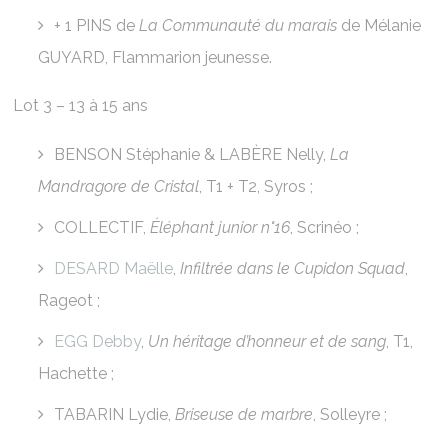
+ 1 PINS de
La Communauté du marais
de Mélanie
GUYARD, Flammarion jeunesse.
Lot 3 – 13 à 15 ans
BENSON Stéphanie & LABÈRE Nelly,
La
Mandragore de Cristal
, T1 + T2, Syros ;
COLLECTIF,
Éléphant junior n°16
, Scrinéo ;
DESARD Maëlle
,
Infiltrée dans le Cupidon Squad
,
Rageot ;
EGG Debby
,
Un héritage d’honneur et de sang
, T1,
Hachette ;
TABARIN Lydie,
Briseuse de marbre
, Solleyre ;