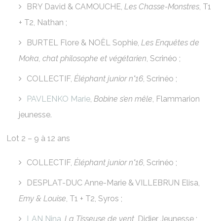
BRY David & CAMOUCHE,
Les Chasse-Monstres
, T1
+ T2, Nathan ;
BURTEL Flore & NOËL Sophie,
Les Enquêtes de
Moka, chat philosophe et végétarien
, Scrinéo ;
COLLECTIF,
Éléphant junior n°16
, Scrinéo ;
PAVLENKO Marie
,
Bobine s’en mêle
, Flammarion
jeunesse.
Lot 2 – 9 à 12 ans
COLLECTIF,
Éléphant junior n°16
, Scrinéo ;
DESPLAT-DUC Anne-Marie & VILLEBRUN Elisa,
Emy & Louise
, T1 + T2, Syros ;
LAN Nina
,
La Tisseuse de vent
, Didier Jeunesse ;