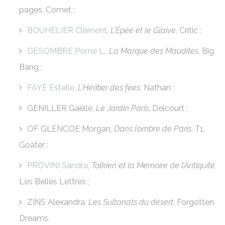
pages, Comet ;
BOUHÉLIER Clément
,
L’Épée et le Glaive
, Critic ;
DESOMBRE Pome L
.,
La Marque des Maudites
, Big
Bang ;
FAYE Estelle
,
L’Héritier des fées
, Nathan ;
GENILLER Gaëlle,
Le Jardin Paris
, Delcourt ;
OF GLENCOE Morgan,
Dans l’ombre de Paris
, T1,
Goater ;
PROVINI Sandra
,
Tolkien et la Mémoire de l’Antiquité
,
Les Belles Lettres ;
ZINS Alexandra,
Les Sultanats du désert
, Forgotten
Dreams.