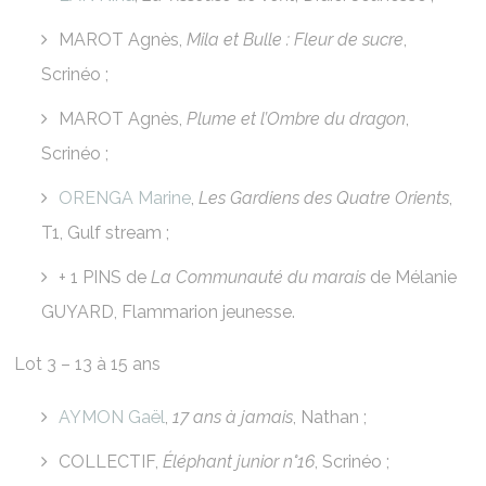
MAROT Agnès,
Mila et Bulle : Fleur de sucre
,
Scrinéo ;
MAROT Agnès,
Plume et l’Ombre du dragon
,
Scrinéo ;
ORENGA Marine
,
Les Gardiens des Quatre Orients
,
T1, Gulf stream ;
+ 1 PINS de
La Communauté du marais
de Mélanie
GUYARD, Flammarion jeunesse.
Lot 3 – 13 à 15 ans
AYMON Gaël
,
17 ans à jamais
, Nathan ;
COLLECTIF,
Éléphant junior n°16
, Scrinéo ;