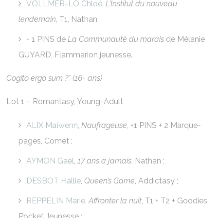
VOLLMER-LO Chloé
,
L’Institut du nouveau
lendemain
, T1, Nathan ;
+ 1 PINS de
La Communauté du marais
de Mélanie
GUYARD, Flammarion jeunesse.
Cogito ergo sum ?* (16+ ans)
Lot 1 – Romantasy, Young-Adult
ALIX Maïwenn
,
Naufrageuse
, +1 PINS + 2 Marque-
pages, Comet ;
AYMON Gaël
,
17 ans à jamais
, Nathan ;
DESBOT Hallie
,
Queen’s Game
, Addictasy ;
REPPELIN Marie
,
Affronter la nuit
, T1 + T2 + Goodies,
Pocket Jeunesse ;