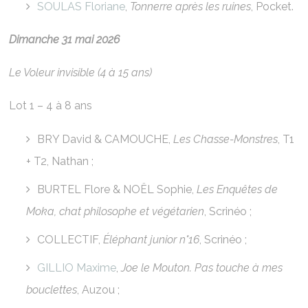
SOULAS Floriane
,
Tonnerre après les ruines
, Pocket.
Dimanche 31 mai 2026
Le Voleur invisible (4 à 15 ans)
Lot 1 – 4 à 8 ans
BRY David & CAMOUCHE,
Les Chasse-Monstres
, T1
+ T2, Nathan ;
BURTEL Flore & NOËL Sophie,
Les Enquêtes de
Moka, chat philosophe et végétarien
, Scrinéo ;
COLLECTIF,
Éléphant junior n°16
, Scrinéo ;
GILLIO Maxime
,
Joe le Mouton. Pas touche à mes
bouclettes
, Auzou ;