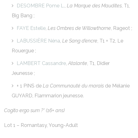
DESOMBRE Pome L.
,
La Marque des Maudites
, T1,
Big Bang ;
FAYE Estelle
,
Les Ombres de Willowthorne
, Rageot ;
LABUSSIÈRE Néna
,
Le Sang d’encre
, T1 + T2, Le
Rouergue ;
LAMBERT Cassandre
,
Atalante
, T1, Didier
Jeunesse ;
+ 1 PINS de
La Communauté du marais
de Mélanie
GUYARD, Flammarion jeunesse.
Cogito ergo sum ?* (16+ ans)
Lot 1 – Romantasy, Young-Adult