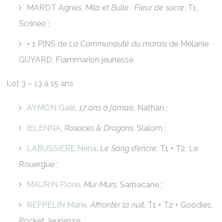
MAROT Agnès,
Mila et Bulle : Fleur de sucre
, T1,
Scrinéo ;
+ 1 PINS de
La Communauté du marais
de Mélanie
GUYARD, Flammarion jeunesse.
Lot 3 – 13 à 15 ans
AYMON Gaël
,
17 ans à jamais
, Nathan ;
IELENNA
,
Rosaces & Dragons
, Slalom ;
LABUSSIÈRE Néna
,
Le Sang d’encre
, T1 + T2, Le
Rouergue ;
MAURIN Florie
,
Mur-Murs
, Sarbacane ;
REPPELIN Marie
,
Affronter la nuit
, T1 + T2 + Goodies,
Pocket Jeunesse.