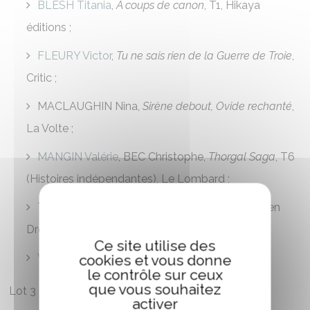
BLESH Titania
,
À coups de canon
, T1, Hikaya
éditions ;
FLEURY Victor
,
Tu ne sais rien de la Guerre de Troie
,
Critic ;
MACLAUGHIN Nina,
Sirène debout, Ovide rechanté
,
La Volte ;
MANGIN Valérie
, BEC Christophe,
Thorgal Saga
, T6
(Histoires indépendantes), Le Lombard ;
TOLLIAC Estelle,
La Quinte Geste
, T1, Forgotten
Dreams ;
Ce site utilise des
VAËLBAN Siècle
,
Plein Ciel
, Big Bang.
cookies et vous donne
le contrôle sur ceux
que vous souhaitez
Lot 3 – Science-Fiction, Horreur
activer