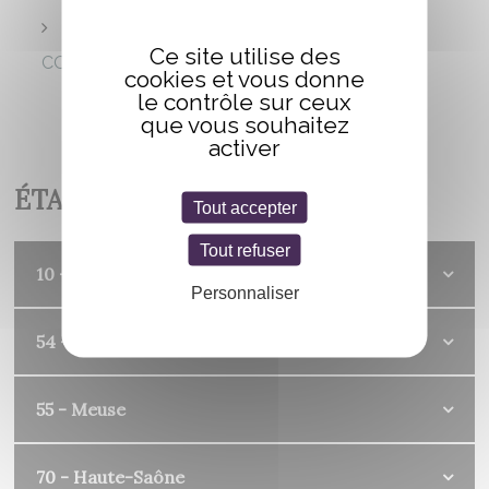
RÈGLEMENT DU PRIX IMAGINALES DES
Ce site utilise des
COLLÉGIENS 2026
Télécharger
cookies et vous donne
le contrôle sur ceux
que vous souhaitez
activer
ÉTABLISSEMENTS
Tout accepter
Tout refuser
10 - Aube
Personnaliser
54 - Meurthe-et-Moselle
55 - Meuse
70 - Haute-Saône