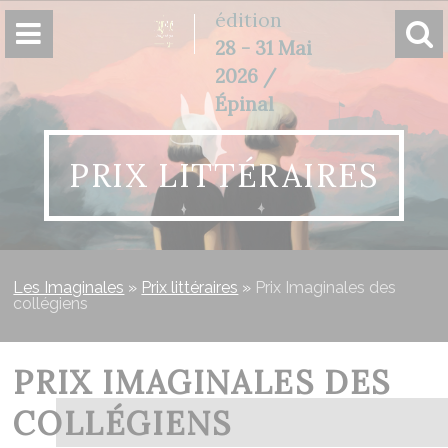
Panneau de gestion des cookies
édition
28 - 31 Mai
2026 /
Épinal
PRIX LITTÉRAIRES
Les Imaginales
»
Prix littéraires
»
Prix Imaginales des
collégiens
PRIX IMAGINALES DES
COLLÉGIENS