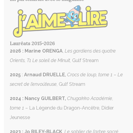
Lauréats 2015-2026
2026 : Marine ORENGA
,
Les gardiens des quatre
Orients, T1 Le soleil de Minuit,
Gulf Stream
2025
:
Arnaud DRUELLE
,
Crocs de loup, tome 1 – Le
secret de l’envoûteuse,
Gulf Stream
2024 : Nancy GUILBERT,
Chugakko Académie,
tome 1
– La Légende du Dragon-Ancêtre,
Didier
Jeunesse
2023 : Jo RILEY-BLACK
,
Le sablier de l’arbre sacré
,