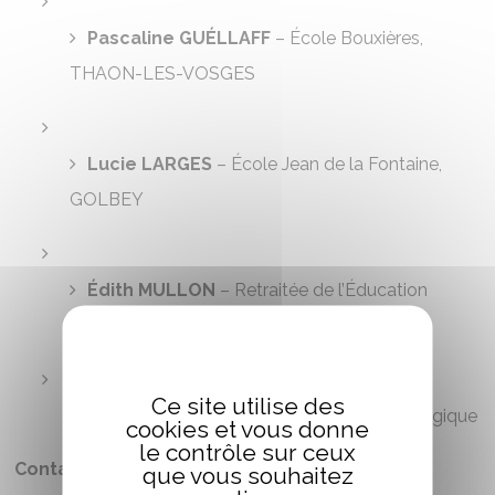
Pascaline GUÉLLAFF
– École Bouxières,
THAON-LES-VOSGES
Lucie LARGES
– École Jean de la Fontaine,
GOLBEY
Édith MULLON
– Retraitée de l’Éducation
Nationale
Ce site utilise des
Nathalie PITOLLET
– Conseillère pédagogique
cookies et vous donne
le contrôle sur ceux
Contacts :
que vous souhaitez