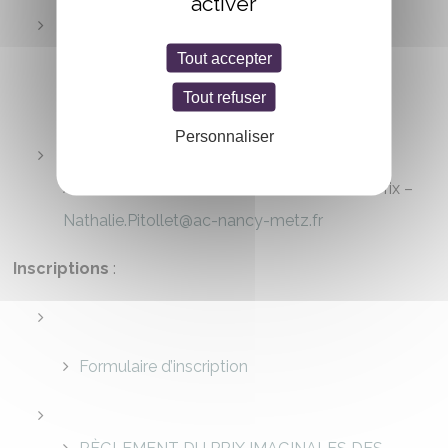
activer
Tout accepter
Fanny BROCCA
– Relations scolaires –
Tout refuser
fanny.brocca@epinal.fr
–
03 56 32 12 35
Personnaliser
Nathalie PITOLLET
– Coordinatrice du Prix –
Nathalie.Pitollet@ac-nancy-metz.fr
Inscriptions
:
Formulaire d’inscription