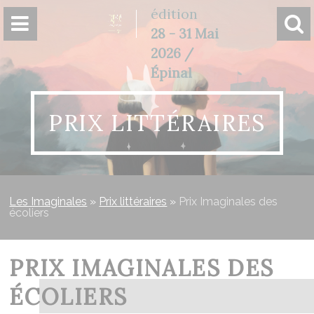
Panneau de gestion des cookies
édition
28 - 31 Mai
2026 /
Épinal
PRIX LITTÉRAIRES
Les Imaginales
»
Prix littéraires
»
Prix Imaginales des
écoliers
PRIX IMAGINALES DES
ÉCOLIERS