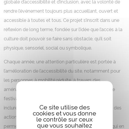
globale d’accessibilité et d’inclusion, avec la volonté de
rendre l’événement toujours plus accueillant, ouvert et
accessible à toutes et tous. Ce projet s’inscrit dans une
réflexion de long terme, fondée sur l’idée que l’accès à la
culture doit pouvoir se faire sans obstacle, qu’il soit
physique, sensoriel, social ou symbolique.
Chaque année, une attention particulière est portée à
l’amélioration de l’accessibilité du site, notamment pour
les personnes à mobilité réduite, à travers des
aménagements concrets et évolutifs. En parallèle, le
festival développe des projets spécifiques visant à
Ce site utilise des
inclure des publics dits « empêchés », en imaginant des
cookies et vous donne
actions adaptées, des partenariats et des formats
le contrôle sur ceux
que vous souhaitez
permettant d’amener le festival vers celles et ceux qui en