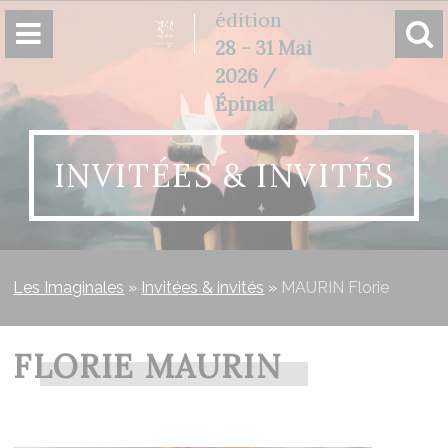
Panneau de gestion des cookies
édition
28 - 31 Mai
2026 /
Épinal
INVITÉES & INVITÉS
Les Imaginales
»
Invitées & invités
»
MAURIN Florie
FLORIE MAURIN