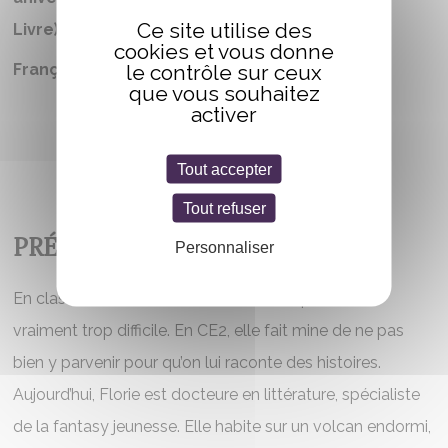
Ce site utilise des
Livre)
cookies et vous donne
le contrôle sur ceux
Française
que vous souhaitez
activer
Tout accepter
Tout refuser
PRÉSENTATION
Personnaliser
En classe de CP, Florie Maurin déclare que lire est
vraiment trop difficile. En CE2, elle fait mine de ne pas
bien y parvenir pour qu’on lui raconte des histoires.
Aujourd’hui, Florie est docteure en littérature, spécialiste
de la fantasy jeunesse. Elle habite sur un volcan endormi,