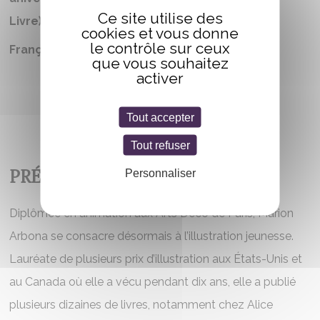
Ce site utilise des
Livre)
cookies et vous donne
le contrôle sur ceux
Française
que vous souhaitez
activer
Tout accepter
Tout refuser
PRÉSENTATION
Personnaliser
Diplômée en animation aux Arts Déco de Paris, Marion
Arbona se consacre désormais à l’illustration jeunesse.
Lauréate de plusieurs prix d’illustration aux États-Unis et
au Canada où elle a vécu pendant dix ans, elle a publié
plusieurs dizaines de livres, notamment chez Alice