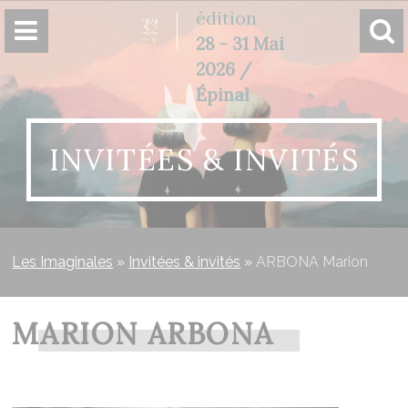
Panneau de gestion des cookies
édition
28 - 31 Mai
2026 /
Épinal
INVITÉES & INVITÉS
Les Imaginales
»
Invitées & invités
»
ARBONA Marion
MARION ARBONA