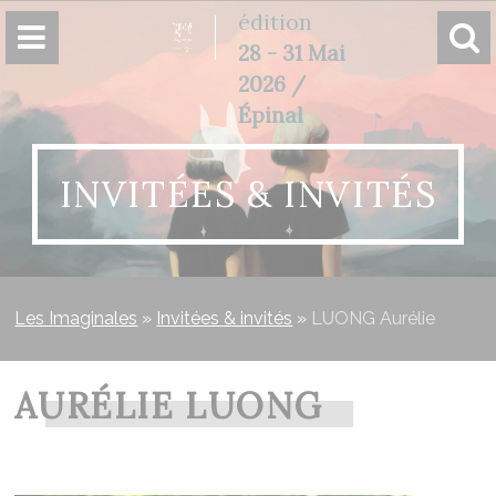
Panneau de gestion des cookies
édition
28 - 31 Mai
2026 /
Épinal
INVITÉES & INVITÉS
Les Imaginales
»
Invitées & invités
»
LUONG Aurélie
AURÉLIE LUONG