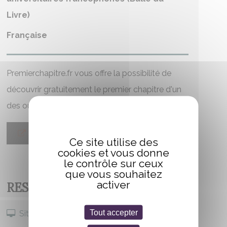
Livre)
Française
Premierchapitre.fr vous offre la possibilité de
découvrir gratuitement le premier chapitre d'un
des ouvrages de l'auteur
LIRE L'EXTRAIT
Ce site utilise des
cookies et vous donne
le contrôle sur ceux
que vous souhaitez
activer
RESTER CONNECTÉ
Tout accepter
Site internet