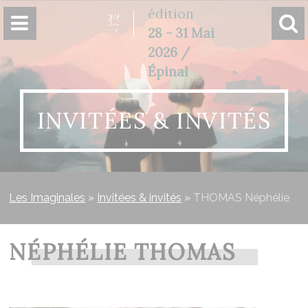
Panneau de gestion des cookies
édition
28 - 31 Mai
2026 /
Épinal
INVITÉES & INVITÉS
Les Imaginales
»
Invitées & invités
»
THOMAS Néphélie
NÉPHÉLIE THOMAS