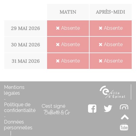
MATIN
APRÈS-MIDI
29 MAI 2026
Absente
Absente
30 MAI 2026
Absente
Absente
31 MAI 2026
Absente
Absente
Mentions
légales
-
Politique de
C’est signé
confidentialité
-
Données
personnelles