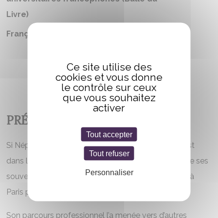
Livre)
Française
Ce site utilise des
cookies et vous donne
le contrôle sur ceux
que vous souhaitez
activer
PRÉSENTATION
Tout accepter
Si Néphélie a grandi au bord de la Méditerranée, c’est
Tout refuser
dans le Pas-de-Calais que se situent bon nombre de ses
Personnaliser
souvenirs d’enfance. Elle a ensuite posé ses valises à
Paris pour y étudier l’histoire, sa grande passion.
Son parcours professionnel l’a menée vers d’autres