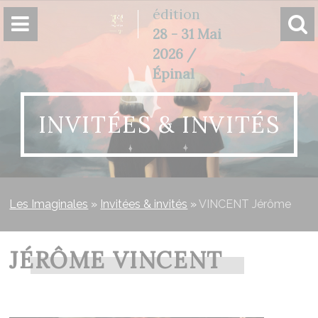
Panneau de gestion des cookies
édition
28 - 31 Mai
2026 /
Épinal
INVITÉES & INVITÉS
Les Imaginales
»
Invitées & invités
»
VINCENT Jérôme
JÉRÔME VINCENT