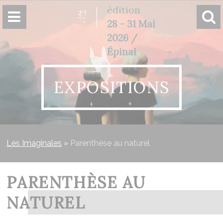
Panneau de gestion des cookies
édition
28 - 31 Mai
2026 /
Épinal
EXPOSITIONS
Les Imaginales
»
Parenthèse au naturel
PARENTHÈSE AU
NATUREL