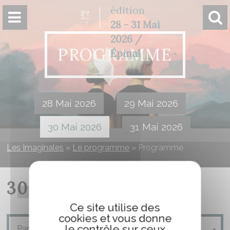
Panneau de gestion des cookies
édition
28 - 31 Mai
2026 /
PROGRAMME
Épinal
28 Mai 2026
29 Mai 2026
30 Mai 2026
31 Mai 2026
Les Imaginales
»
Le programme
»
Programme
30 MAI 2026
Ce site utilise des
cookies et vous donne
le contrôle sur ceux
Parc du Cours