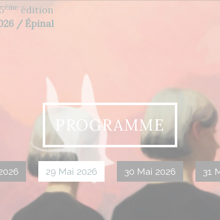
ème
5
édition
2026 / Épinal
PROGRAMME
2026
29 Mai 2026
30 Mai 2026
31 