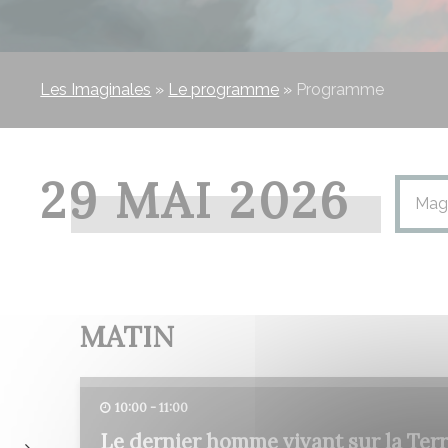
Les Imaginales
»
Le programme
»
Programme
29 MAI 2026
Mag
MATIN
10:00 - 11:00
Le dernier homme vivant sur la Terre