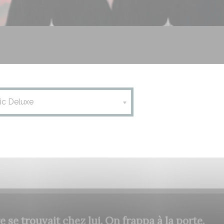
ic Deluxe
 se trouvait chez lui. On frappa à la porte.