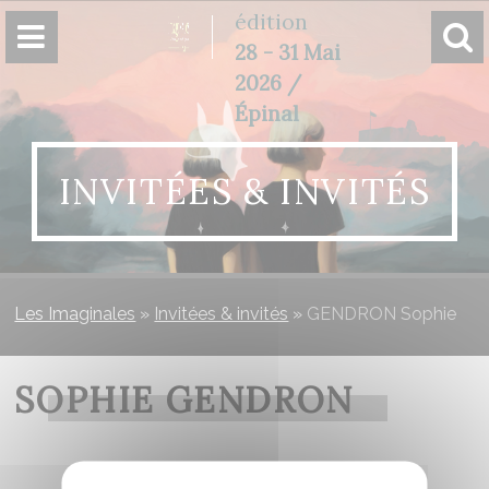
Panneau de gestion des cookies
édition
28 - 31 Mai
2026 /
Épinal
INVITÉES & INVITÉS
Les Imaginales
»
Invitées & invités
»
GENDRON Sophie
SOPHIE GENDRON