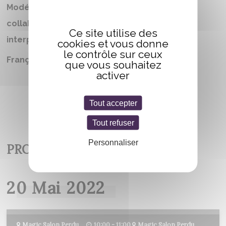
Modératrices/modérateurs,
collaboratrices/collaborateurs et
Ce site utilise des
interprètes
cookies et vous donne
le contrôle sur ceux
Française
que vous souhaitez
activer
Tout accepter
Tout refuser
Personnaliser
PROGRAMME
20 Mai 2022
Magic Salon Perdu
10:00 - 11:00
Magic Salon Perdu