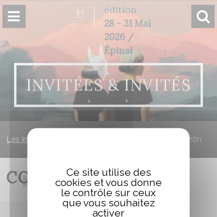
Panneau de gestion des cookies
édition
28 - 31 Mai
2026 /
Épinal
INVITÉES & INVITÉS
Les Imaginales
»
Invitées & invités
»
DUPONT Corentin
Ce site utilise des
CORENTIN DUPONT
cookies et vous donne
le contrôle sur ceux
que vous souhaitez
activer