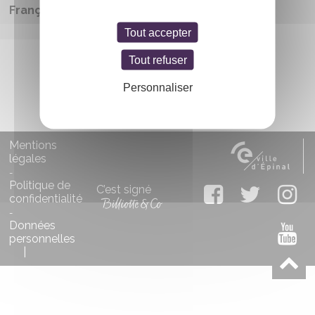
Français
Tout accepter
Tout refuser
Personnaliser
Mentions
légales
-
Politique de
C’est signé
confidentialité
-
Données
personnelles