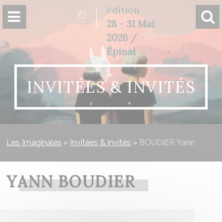
Panneau de gestion des cookies
édition
28 - 31 Mai
2026 /
Épinal
INVITÉES & INVITÉS
Les Imaginales
»
Invitées & invités
»
BOUDIER Yann
YANN BOUDIER