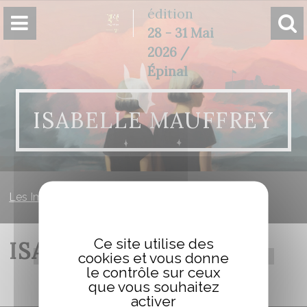
Panneau de gestion des cookies
édition
28 - 31 Mai
2026 /
Épinal
ISABELLE MAUFFREY
Les Imaginales
»
PIE PIC PIL PIB PIBDB
Ce site utilise des
ISABELLE MAUFFREY
cookies et vous donne
le contrôle sur ceux
que vous souhaitez
activer