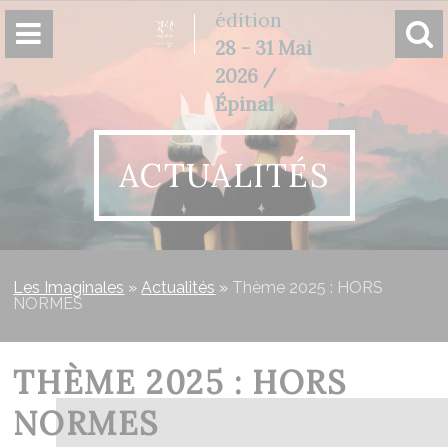
Panneau de gestion des cookies
édition
28 - 31 Mai
2026 /
Épinal
ACTUALITÉS
Les Imaginales
»
Actualités
»
Thème 2025 : HORS
NORMES
THÈME 2025 : HORS
NORMES