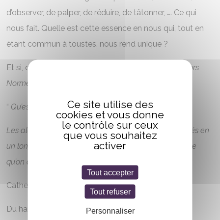
d’observer, de palper, de réduire, de tâtonner, …. Ce qui
nous fait. Quelle est cette essence en nous qui, tout en
étant commun à toustes, nous rend unique ?
Et si, contre toutes attentes, nous étions toustes
Hors
Normes.
?
Ce site utilise des
“
Qu’est-ce qui a pu faire de moi un filtre particulier ?
cookies et vous donne
le contrôle sur ceux
Les aléas de mon existence que les mots ont ordonnés en
que vous souhaitez
activer
un long récit, comme les rives d’un cours d’eau. C’est ce
qu’on appelle une individualité, je crois.
“
Tout accepter
Catherine Dufour “Les champs de la Lune“. 2024
Tout refuser
Du handicap au super-héros.
Personnaliser