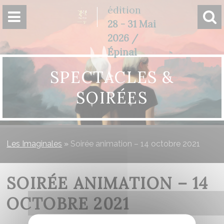
Panneau de gestion des cookies
édition
28 - 31 Mai
2026 /
Épinal
SPECTACLES &
SOIRÉES
Les Imaginales
»
Soirée animation – 14 octobre 2021
SOIRÉE ANIMATION – 14
OCTOBRE 2021