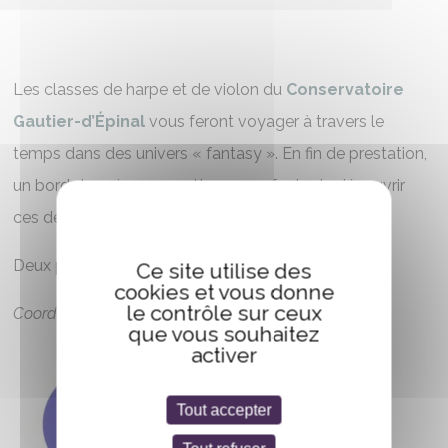
Les classes de harpe et de violon du
Conservatoire
Gautier-d’Épinal
vous feront voyager à travers le
temps dans des univers « fantasy ». En fin de prestation,
un bord de scène permettra aux enfants de découvrir
ces deux instruments.
Deux passages de 30 à 40 minutes à 10h et 11h.
Ce site utilise des
cookies et vous donne
le contrôle sur ceux
Coordination : Christine Durantel et Sophie Garric
que vous souhaitez
activer
Tout accepter