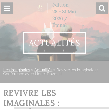
Panneau de gestion des cookies
édition
28 - 31 Mai
2026 /
Épinal
ACTUALITÉS
Les Imaginales
»
Actualités
»
Revivre les Imaginales :
Conférence avec Lionel Davoust
REVIVRE LES
IMAGINALES :