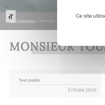
Ce site util
Changer la taille de la police
Les Imaginales
»
Monsieur Toussaint Louverture
MONSIEUR TOU
Tout public
Entrée libre