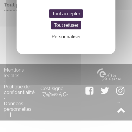
Tout public
Tout accepter
Entrée libre
Tout refuser
Personnaliser
Mentions
légales
-
Politique de
C’est signé
confidentialité
-
Données
personnelles