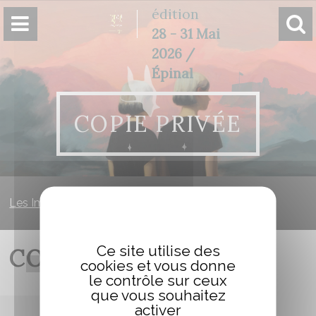
Panneau de gestion des cookies
édition
28 - 31 Mai
2026 /
Épinal
COPIE PRIVÉE
Les Imaginales
»
Copie Privée
Ce site utilise des
COPIE PRIVÉE
cookies et vous donne
le contrôle sur ceux
que vous souhaitez
activer