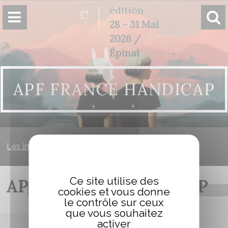
Panneau de gestion des cookies
édition
28 - 31 Mai
2026 /
Épinal
APF FRANCE HANDICAP
Les Imaginales
»
APF France Handicap
Ce site utilise des
APF FRANCE HANDICAP
cookies et vous donne
le contrôle sur ceux
que vous souhaitez
activer