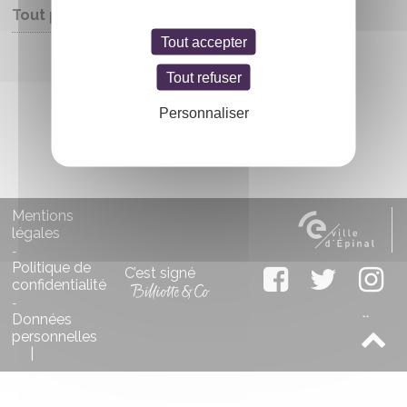
Tout public
Tout accepter
Entrée libre
Tout refuser
Personnaliser
Mentions
légales
-
Politique de
C’est signé
confidentialité
-
Données
personnelles