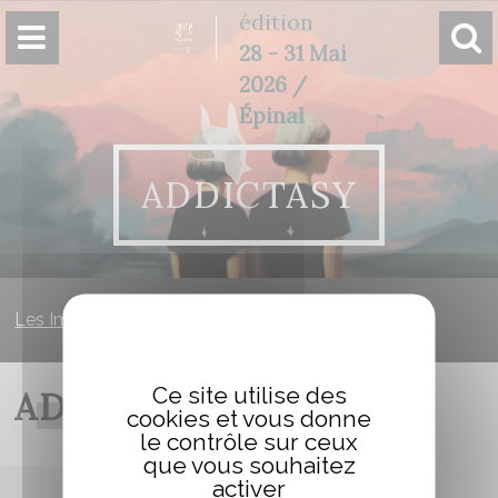
Panneau de gestion des cookies
édition
28 - 31 Mai
2026 /
Épinal
ADDICTASY
Les Imaginales
»
Addictasy
Ce site utilise des
ADDICTASY
cookies et vous donne
le contrôle sur ceux
que vous souhaitez
activer