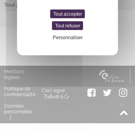
Tout public
Tout accepter
Entrée libre
Tout refuser
Personnaliser
Mentions
légales
-
Politique de
C’est signé
confidentialité
-
Données
personnelles