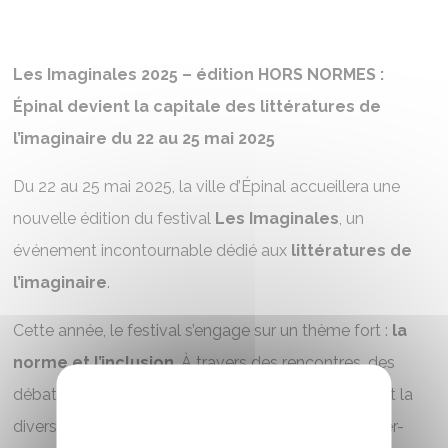
Les Imaginales 2025 – édition HORS NORMES :
Épinal devient la capitale des littératures de
l’imaginaire du 22 au 25 mai 2025
Du 22 au 25 mai 2025, la ville d’Épinal accueillera une
nouvelle édition du festival
Les Imaginales
, un
événement incontournable dédié aux
littératures de
l’imaginaire
.
Cette année, le festival s’engage sur un thème fort :
la
norme et l’inclusion
. À travers des rencontres, des
débats et des dédicaces, les Imaginales exploreront la
diversité des représentations, du handicap aux super-