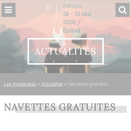
Panneau de gestion des cookies
édition
28 - 31 Mai
2026 /
Épinal
ACTUALITÉS
Les Imaginales
»
Actualités
»
Navettes gratuites
NAVETTES GRATUITES