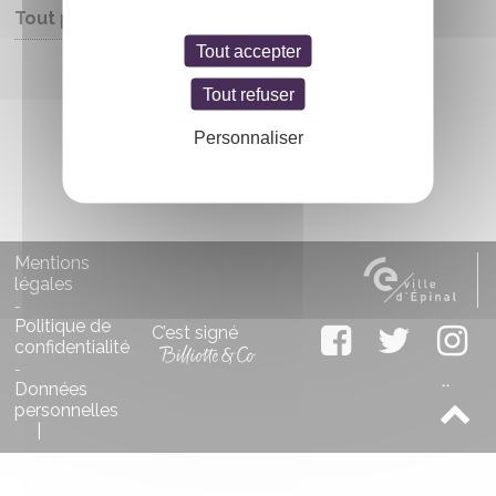
Tout public
Tout accepter
Entrée libre
Tout refuser
Personnaliser
Mentions
légales
-
Politique de
C’est signé
confidentialité
-
Données
personnelles