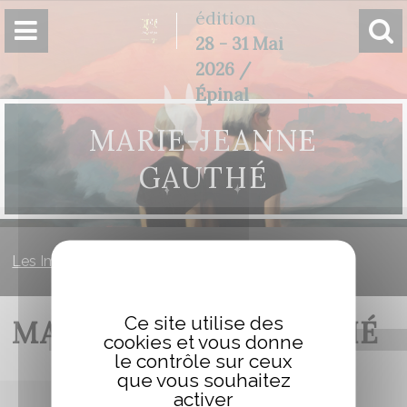
Panneau de gestion des cookies
édition
28 - 31 Mai
2026 /
Épinal
MARIE-JEANNE
GAUTHÉ
Les Imaginales
»
Marie-Jeanne GAUTHÉ
Ce site utilise des
MARIE-JEANNE GAUTHÉ
cookies et vous donne
le contrôle sur ceux
que vous souhaitez
activer