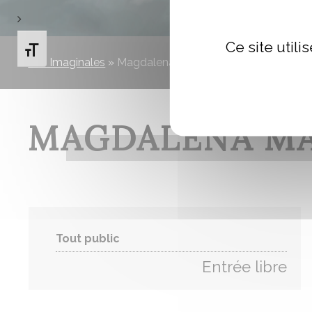
Ce site util
Changer la taille de la police
Les Imaginales
»
Magdalena MARTIN
MAGDALENA MA
Tout public
Entrée libre