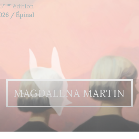
ème
5
édition
2026 / Épinal
MAGDALENA MARTIN