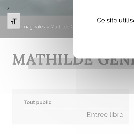
Ce site util
Changer la taille de la police
Les Imaginales
»
Mathilde GENDRON
MATHILDE GE
Tout public
Entrée libre