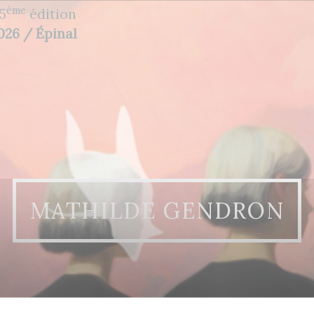
ème
5
édition
2026 / Épinal
MATHILDE GENDRON