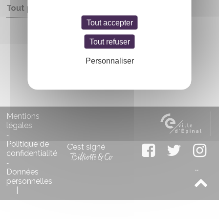
Tout public
Tout accepter
Entrée libre
Tout refuser
Personnaliser
Mentions
légales
-
Politique de
C’est signé
confidentialité
-
Données
personnelles