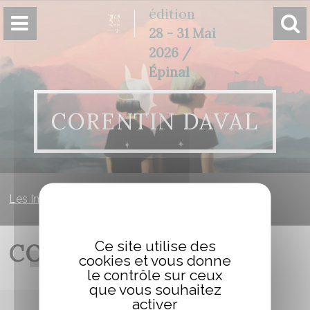
Panneau de gestion des cookies
édition
28 - 31 Mai
2026 /
Épinal
CORENTIN DAVAL
Les Imaginales
»
Corentin DAVAL
Ce site utilise des
CORENTIN DAVAL
cookies et vous donne
le contrôle sur ceux
que vous souhaitez
activer