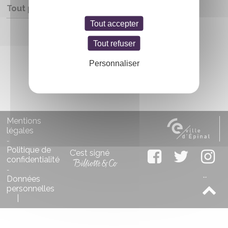
Tout public
Tout accepter
Entrée libre
Tout refuser
Personnaliser
Mentions
légales
-
Politique de
C’est signé
confidentialité
-
Données
personnelles