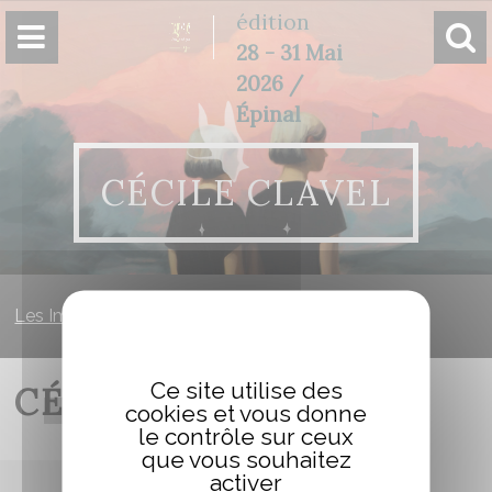
Panneau de gestion des cookies
édition
28 - 31 Mai
2026 /
Épinal
CÉCILE CLAVEL
Les Imaginales
»
Cécile CLAVEL
Ce site utilise des
CÉCILE CLAVEL
cookies et vous donne
le contrôle sur ceux
que vous souhaitez
activer