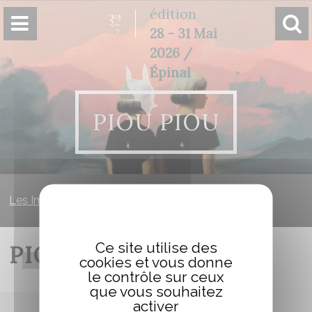
Panneau de gestion des cookies
édition
28 - 31 Mai
2026 /
Épinal
PIOU PIOU
Les Imaginales
»
Piou Piou
Ce site utilise des
PIOU PIOU
cookies et vous donne
le contrôle sur ceux
que vous souhaitez
activer