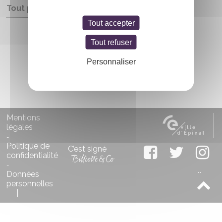
Tout public
Tout accepter
Entrée libre
Tout refuser
Personnaliser
Mentions
légales
-
Politique de
C’est signé
confidentialité
-
Données
personnelles