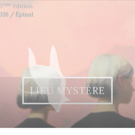
ème
5
édition
2026 / Épinal
LIEU MYSTÈRE