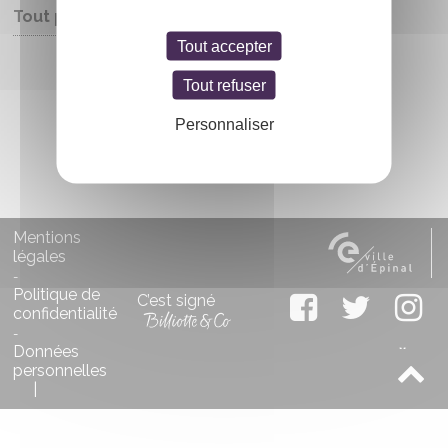
Tout public
Tout accepter
Entrée libre
Tout refuser
Personnaliser
Mentions
légales
-
Politique de
C’est signé
confidentialité
-
Données
personnelles