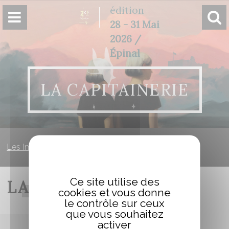
Panneau de gestion des cookies
édition
28 - 31 Mai
2026 /
Épinal
LA CAPITAINERIE
Les Imaginales
»
La Capitainerie
Ce site utilise des
LA CAPITAINERIE
cookies et vous donne
le contrôle sur ceux
que vous souhaitez
activer