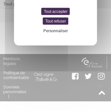
Tout public
Tout accepter
Entrée libre
Tout refuser
Personnaliser
Mentions
légales
-
Politique de
C’est signé
confidentialité
-
Données
personnelles