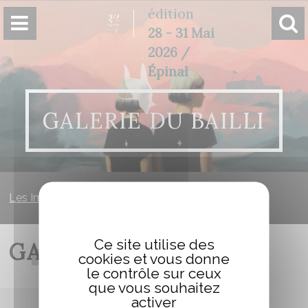
Panneau de gestion des cookies
édition
28 - 31 Mai
2026 /
Épinal
GALERIE DU BAILLI
Les Imaginales
»
Galerie du Bailli
Ce site utilise des
GALERIE DU BAILLI
cookies et vous donne
le contrôle sur ceux
que vous souhaitez
activer