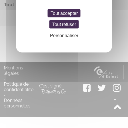
Tout public
Tout accepter
Entrée libre
Tout refuser
Personnaliser
Mentions
légales
-
Politique de
C’est signé
confidentialité
-
Données
personnelles