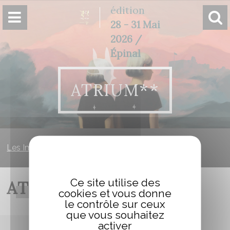
Panneau de gestion des cookies
édition
28 - 31 Mai
2026 /
Épinal
ATRIUM**
Les Imaginales
»
Atrium**
Ce site utilise des
ATRIUM**
cookies et vous donne
le contrôle sur ceux
que vous souhaitez
activer