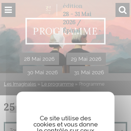
Panneau de gestion des cookies
édition
28 - 31 Mai
2026 /
PROGRAMME
Épinal
28 Mai 2026
29 Mai 2026
30 Mai 2026
31 Mai 2026
Les Imaginales
»
Le programme
»
Programme
25 MAI 2025
Ce site utilise des
cookies et vous donne
le contrôle sur ceux
Tous