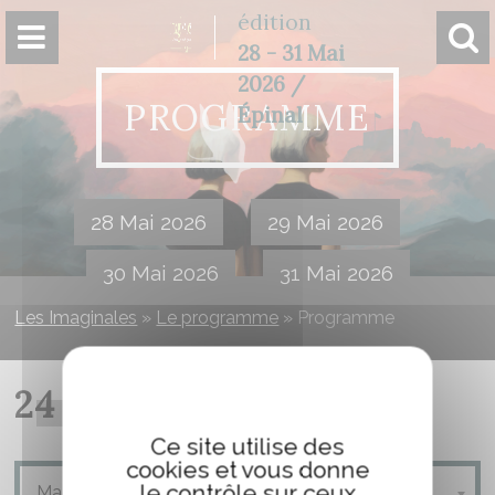
Panneau de gestion des cookies
édition
28 - 31 Mai
2026 /
PROGRAMME
Épinal
28 Mai 2026
29 Mai 2026
30 Mai 2026
31 Mai 2026
Les Imaginales
»
Le programme
»
Programme
24 MAI 2025
Ce site utilise des
cookies et vous donne
le contrôle sur ceux
Magic Idolize