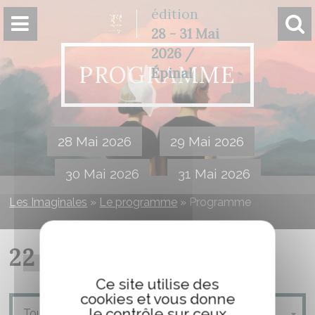
Panneau de gestion des cookies
édition
28 - 31 Mai
2026 /
PROGRAMME
Épinal
28 Mai 2026
29 Mai 2026
30 Mai 2026
31 Mai 2026
Les Imaginales
»
Le programme
»
Programme
22 MAI 2025
Ce site utilise des
cookies et vous donne
le contrôle sur ceux
Tous