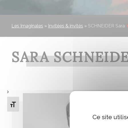
Les Imaginales
»
Invitées & invités
»
SCHNEIDER Sara
SARA SCHNEID
Changer la taille de la police
Ce site util