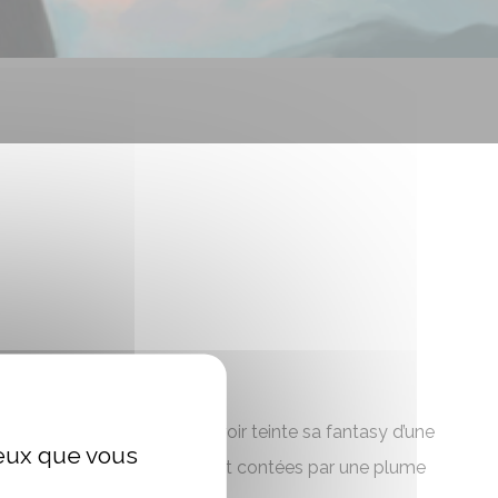
chement à la terre et au terroir teinte sa fantasy d’une
ceux que vous
trées sur les personnages, sont contées par une plume