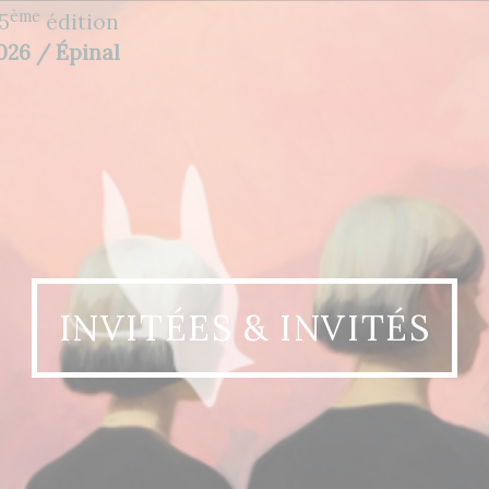
ème
5
édition
2026 / Épinal
INVITÉES & INVITÉS