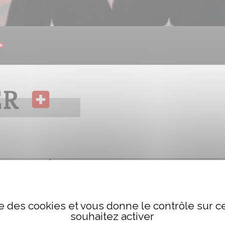
ER
PRÉSENTATION
Sara est née et domiciliée dans le Jura suisse. Son atta
ise des cookies et vous donne le contrôle sur 
touche de nature et d’authenticité. Ses histoires, cen
souhaitez activer