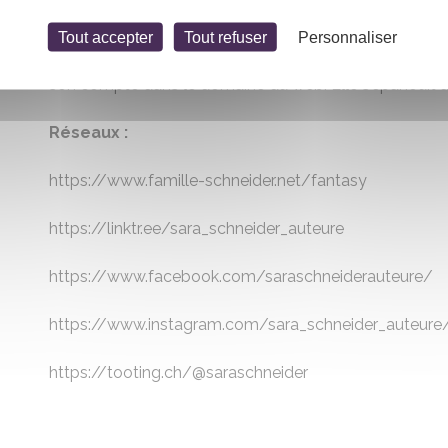
fluide et rythmée, parfois enrichie d’une touche de poés
Tout accepter
Tout refuser
Personnaliser
Après des études de lettres en langues étrangères, elle 
son compte dans le domaine du web. Elle s’épanouit à 
Réseaux :
https://www.famille-schneider.net/fantasy
https://linktr.ee/sara_schneider_auteure
https://www.facebook.com/saraschneiderauteure/
https://www.instagram.com/sara_schneider_auteure
https://tooting.ch/@saraschneider