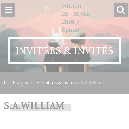
Panneau de gestion des cookies
édition
28 - 31 Mai
2026 /
Épinal
INVITÉES & INVITÉS
Les Imaginales
»
Invitées & invités
»
S.A.William
S.A.WILLIAM