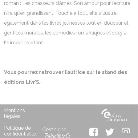
roman : Les chasseurs d’âmes. Son amour pour l’écriture
n’ira qu’en grandissant. Touche à tout, elle s’illustre
également dans les livres jeunesses tout en douceur et
gentilles morales, les comédies romantiques et sexy à
l’humour exaltant.
Vous pourrez retrouver l’autrice sur le stand des
éditions Livr’S.
Mentions
légales
-
Politique de
C’est signé
confidentialité