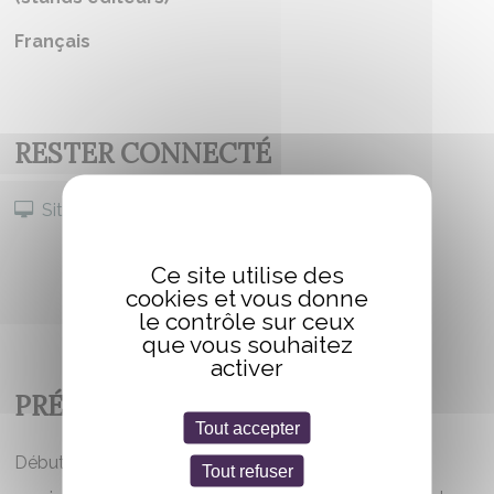
Français
RESTER CONNECTÉ
Site internet
Ce site utilise des
cookies et vous donne
le contrôle sur ceux
que vous souhaitez
activer
PRÉSENTATION
Tout accepter
Début des années 80, Patrick Bourgeois Signe la
Tout refuser