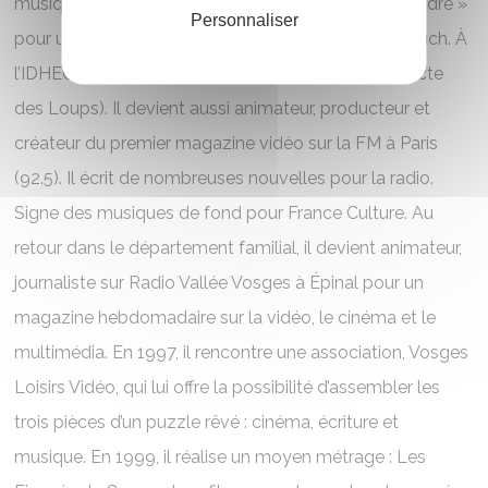
musique du film « Arrêtez le monde, je veux descendre »
Personnaliser
pour un élève des films 13, production Claude Lelouch. À
l’IDHEC, il devient ami avec Christophe Gans (le pacte
des Loups). Il devient aussi animateur, producteur et
créateur du premier magazine vidéo sur la FM à Paris
(92.5). Il écrit de nombreuses nouvelles pour la radio.
Signe des musiques de fond pour France Culture. Au
retour dans le département familial, il devient animateur,
journaliste sur Radio Vallée Vosges à Épinal pour un
magazine hebdomadaire sur la vidéo, le cinéma et le
multimédia. En 1997, il rencontre une association, Vosges
Loisirs Vidéo, qui lui offre la possibilité d’assembler les
trois pièces d’un puzzle rêvé : cinéma, écriture et
musique. En 1999, il réalise un moyen métrage : Les