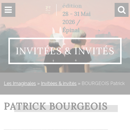
Panneau de gestion des cookies
édition
28 - 31 Mai
2026 /
Épinal
INVITÉES & INVITÉS
Les Imaginales
»
Invitées & invités
»
BOURGEOIS Patrick
PATRICK BOURGEOIS