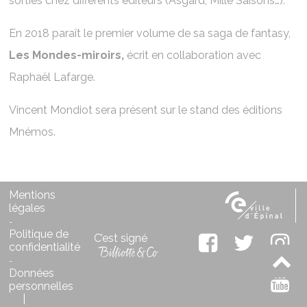
sorties chez différents éditeurs (Asgard, Mille Saisons…).
En 2018 paraît le premier volume de sa saga de fantasy,
Les Mondes-miroirs,
écrit en collaboration avec
Raphaël Lafarge.
Vincent Mondiot sera présent sur le stand des éditions
Mnémos.
Mentions
légales
-
Politique de
C’est signé
confidentialité
-
Données
personnelles