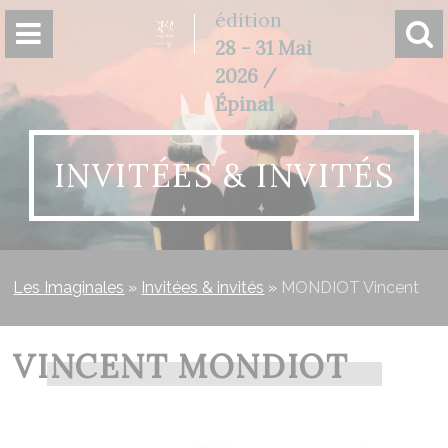
Panneau de gestion des cookies
édition
28 - 31 Mai
2026 /
Épinal
INVITÉES & INVITÉS
Les Imaginales
»
Invitées & invités
»
MONDIOT Vincent
VINCENT MONDIOT