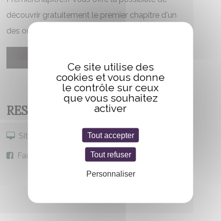
découvrir gratuitement le premier chapitre d'un
des ouvrages de l'auteur
LIRE L'EXTRAIT
Ce site utilise des
cookies et vous donne
le contrôle sur ceux
que vous souhaitez
activer
RESTER CONNECTÉ
Tout accepter
Site internet
Tout refuser
Facebook
Personnaliser