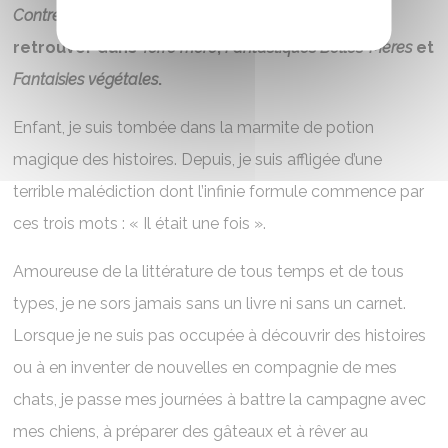
Contre les Dragons
(tétralogie) et nouvelliste à
retrouver dans
Terre mère
,
Fantastiques Belles-Mères
et
Fantaisies végétales
.
Enfant, je suis tombée dans la marmite de potion
magique des histoires. Depuis, je suis affligée d’une
terrible malédiction dont l’infinie formule commence par
ces trois mots : « Il était une fois ».
Amoureuse de la littérature de tous temps et de tous
types, je ne sors jamais sans un livre ni sans un carnet.
Lorsque je ne suis pas occupée à découvrir des histoires
ou à en inventer de nouvelles en compagnie de mes
chats, je passe mes journées à battre la campagne avec
mes chiens, à préparer des gâteaux et à rêver au