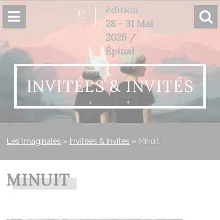
Panneau de gestion des cookies
édition
28 - 31 Mai
2026 /
Épinal
INVITÉES & INVITÉS
Les Imaginales
»
Invitées & invités
»
Minuit
MINUIT