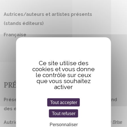
Autrices/auteurs et artistes présents
(stands éditeurs)
Française
Ce site utilise des
cookies et vous donne
le contrôle sur ceux
que vous souhaitez
PRÉSENTATION
activer
Présente du jeudi 28 au dimanche 31 sur le stand
Tout accepter
des éditions Kelach.
Tout refuser
Autrice de
Mauvaise Pioche
(tétralogie),
Angélica Brise
Personnaliser