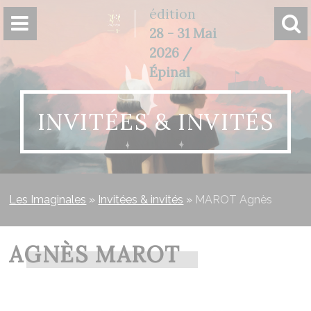
Panneau de gestion des cookies
édition
28 - 31 Mai
2026 /
Épinal
INVITÉES & INVITÉS
Les Imaginales
»
Invitées & invités
»
MAROT Agnès
AGNÈS MAROT