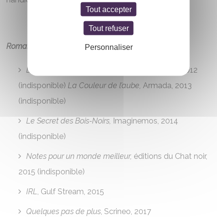
Tout accepter
Tout refuser
Romans
Personnaliser
De l’autre côté du mur,
éditions du Chat noir, 2012
(indisponible)
La Couleur de l’aube,
Armada, 2013
(indisponible)
Le Secret des Bois-Noirs,
Imaginemos, 2014
(indisponible)
Notes pour un monde meilleur,
éditions du Chat noir,
2015 (indisponible)
IRL
, Gulf Stream, 2015
Quelques pas de plus
, Scrineo, 2017