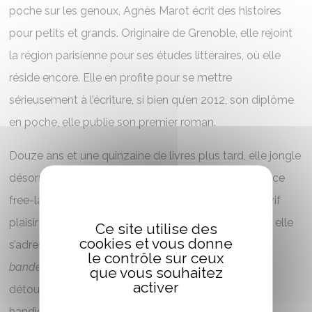
poche sur les genoux, Agnès Marot écrit des histoires
pour petits et grands. Originaire de Grenoble, elle rejoint
la région parisienne pour ses études littéraires, où elle
réside encore. Elle en profite pour se mettre
sérieusement à l’écriture, si bien qu’en 2012, son diplôme
en poche, elle publie son premier roman.
Douze ans et une quinzaine de livres plus tard, elle jongle
désormais entre sa vie de famille, son métier d’éditrice
free-lance et sa casquette d’autrice, en prenant un vif
plaisir à diversifier les genres et les publics auxquels elle
Ce site utilise des
cookies et vous donne
s’adresse. Avec
Les Clopin-Clopant :
le contrôle sur ceux
bande
d’aventuriers
de bras cassés
, elle s’amuse à
que vous souhaitez
activer
détourner les codes de la fantasy pour parler de
handicap aux jeunes lecteurs.