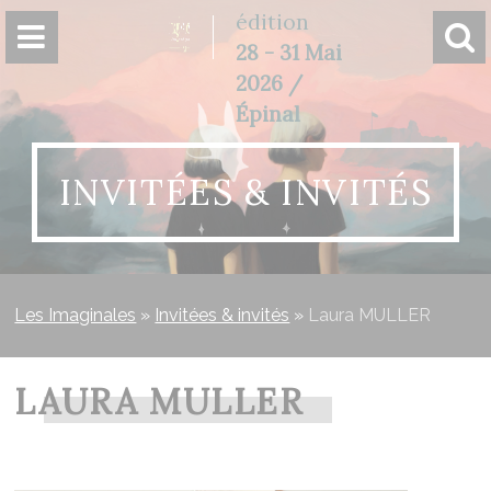
Panneau de gestion des cookies
édition
28 - 31 Mai
2026 /
Épinal
INVITÉES & INVITÉS
Les Imaginales
»
Invitées & invités
»
Laura MULLER
LAURA MULLER