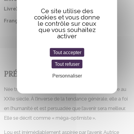
Livre)
Ce site utilise des
cookies et vous donne
Française
le contrôle sur ceux
que vous souhaitez
activer
Tout accepter
Tout refuser
PRÉSENTATION
Personnaliser
Née trop tôt à son goût, Lou JAN aurait rêvé de vivre au
XXIIe siècle. À l’inverse de la tendance générale, elle a foi
en l’humanité et est persuadée que l’avenir sera meilleur.
Elle se décrit comme « méga-optimiste ».
Lou est irrémédiablement aspirée par l’avenir. Autrice