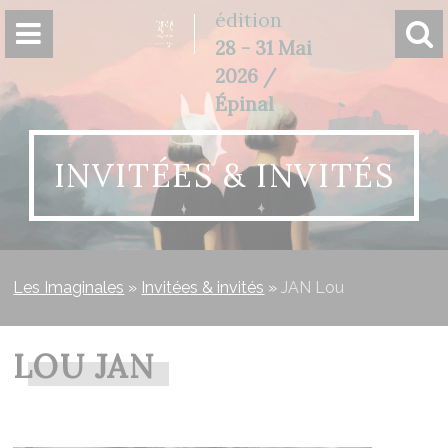
Panneau de gestion des cookies
édition
28 - 31 Mai
2026 /
Épinal
INVITÉES & INVITÉS
Les Imaginales
»
Invitées & invités
»
JAN Lou
LOU JAN