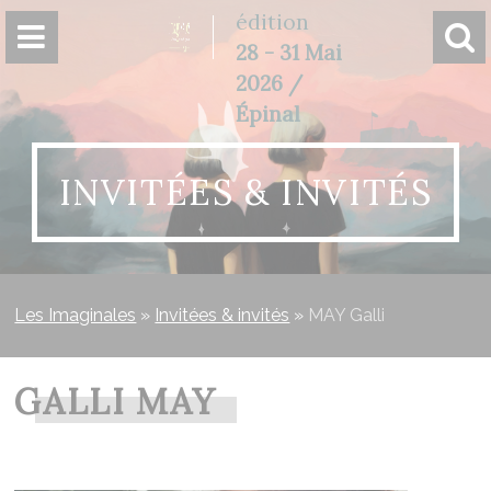
Panneau de gestion des cookies
édition
28 - 31 Mai
2026 /
Épinal
INVITÉES & INVITÉS
Les Imaginales
»
Invitées & invités
»
MAY Galli
GALLI MAY