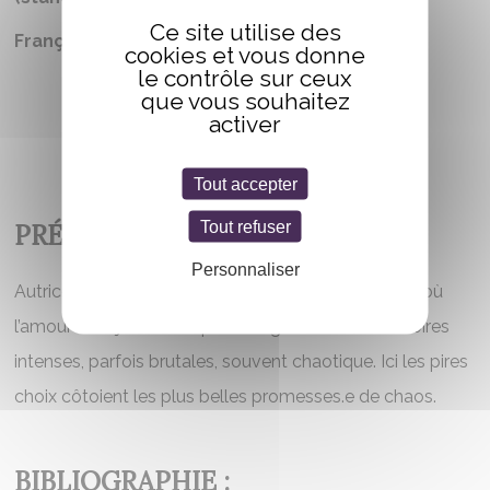
Ce site utilise des
Française
cookies et vous donne
le contrôle sur ceux
que vous souhaitez
activer
Tout accepter
Tout refuser
PRÉSENTATION
Personnaliser
Autrice de Dark Romantasy où la morale vacille et où
l’amour n’est jamais simple. Plongez dans des histoires
intenses, parfois brutales, souvent chaotique. Ici les pires
choix côtoient les plus belles promesses.e de chaos.
BIBLIOGRAPHIE :