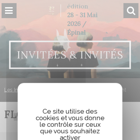
Panneau de gestion des cookies
édition
28 - 31 Mai
2026 /
Épinal
INVITÉES & INVITÉS
Les Imaginales
»
Invitées & invités
»
BAUDRY Florent
Ce site utilise des
FLORENT BAUDRY
cookies et vous donne
le contrôle sur ceux
que vous souhaitez
activer