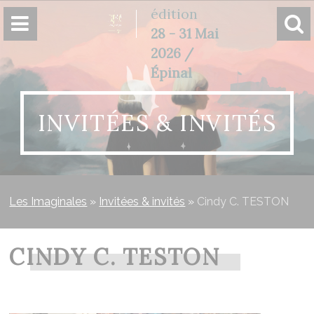
Panneau de gestion des cookies
édition
28 - 31 Mai
2026 /
Épinal
INVITÉES & INVITÉS
Les Imaginales
»
Invitées & invités
»
Cindy C. TESTON
CINDY C. TESTON