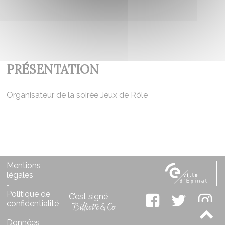
PRÉSENTATION
Organisateur de la soirée Jeux de Rôle
Mentions
légales
-
Politique de
C’est signé
confidentialité
-
Données